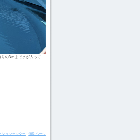
通りの3ｍまで水が入って
ーションセンター
|
個別ページ