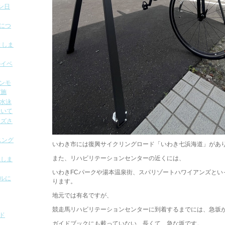
ン日
容につ
としま
のイベ
オンモ
実施
の水泳
ついて
ンズさ
ニング
いわき市には復興サイクリングロード「いわき七浜海道」があ
また、リハビリテーションセンターの近くには、
置しま
いわきFCパークや湯本温泉街、スパリゾートハワイアンズとい
ールに
ります。
地元では有名ですが、
競走馬リハビリテーションセンターに到着するまでには、急坂
ド
ガイドブックにも載っていない、長くて、急な坂です。