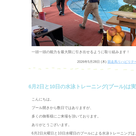
一頭一頭の能力を最大限に引き出せるように取り組みます！
2026年5月28日 (木)
競走馬リハビリテ
6月2日と10日の水泳トレーニング(プール)は
こんにちは。
プール開きから数日ではありますが、
多くの御客様にご来場を頂いております。
ありがとうございます。
6月2日火曜日と10日水曜日のプールによる水泳トレーニング