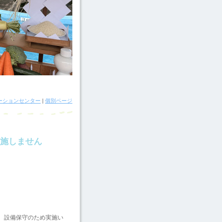
ーションセンター
|
個別ページ
実施しません
は、設備保守のため実施い