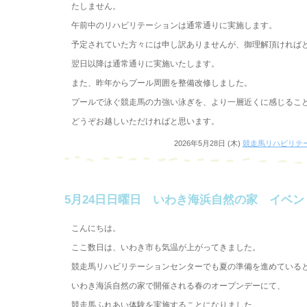
たしません。
午前中のリハビリテーションは通常通りに実施します。
予定されていた方々には申し訳ありませんが、御理解頂ければ
翌日以降は通常通りに実施いたします。
また、昨年からプール周囲を整備改修しました。
プールで泳ぐ競走馬の力強い泳ぎを、より一層近くに感じるこ
どうぞお越しいただければと思います。
2026年5月28日 (木)
競走馬リハビリテ
5月24日日曜日 いわき海浜自然の家 イベン
こんにちは。
ここ数日は、いわき市も気温が上がってきました。
競走馬リハビリテーションセンターでも夏の準備を進めている
いわき海浜自然の家で開催される春のオープンデーにて、
競走馬ふれあい体験を実施することになりました。