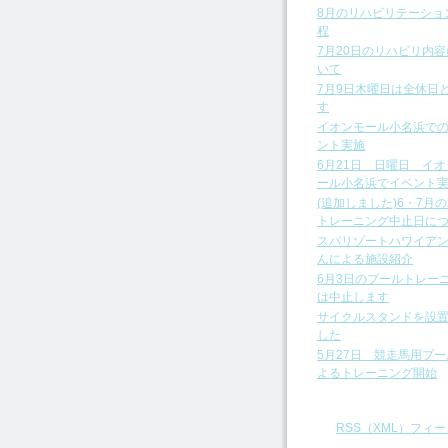
8月のリハビリテーショ
程
7月20日のリハビリ内
いて
7月9日木曜日は全休日
す
イオンモール小名浜で
ント実施
6月21日 日曜日 イ
ール小名浜でイベント
(追加しました)6・7月
トレーニング中止日に
スパリゾートハワイア
んによる施設紹介
6月3日のプールトレー
は中止します
サイクルスタンドを設
した
5月27日 競走馬用プ
よるトレーニング開始
RSS（XML）フィー