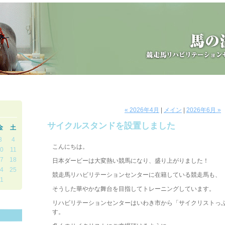
« 2026年4月
|
メイン
|
2026年6月 »
サイクルスタンドを設置しました
金
土
3
4
こんにちは。
0
11
7
18
日本ダービーは大変熱い競馬になり、盛り上がりました！
4
25
競走馬リハビリテーションセンターに在籍している競走馬も、
1
そうした華やかな舞台を目指してトレーニングしています。
リハビリテーションセンターはいわき市から「サイクリストっ
す。