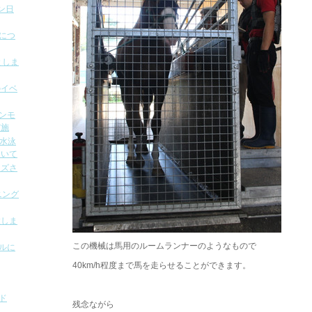
ン日
容につ
としま
のイベ
オンモ
実施
の水泳
ついて
ンズさ
ニング
置しま
この機械は馬用のルームランナーのようなもので
ールに
40km/h程度まで馬を走らせることができます。
ド
残念ながら