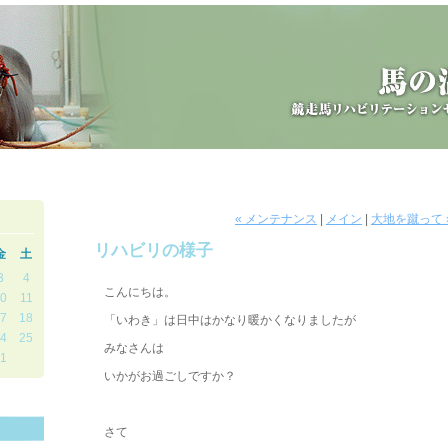
« メンテナンス
|
メイン
|
大地を蹴って 
リハビリの様子
金
土
3
4
こんにちは。
0
11
7
18
「いわき」は日中はかなり暖かくなりましたが
4
25
みなさんは
1
いかがお過ごしですか？
さて