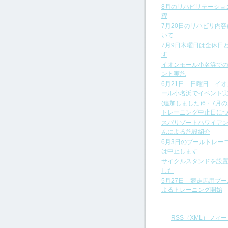
8月のリハビリテーショ
程
7月20日のリハビリ内
いて
7月9日木曜日は全休日
す
イオンモール小名浜で
ント実施
6月21日 日曜日 イ
ール小名浜でイベント
(追加しました)6・7月
トレーニング中止日に
スパリゾートハワイア
んによる施設紹介
6月3日のプールトレー
は中止します
サイクルスタンドを設
した
5月27日 競走馬用プ
よるトレーニング開始
RSS（XML）フィー