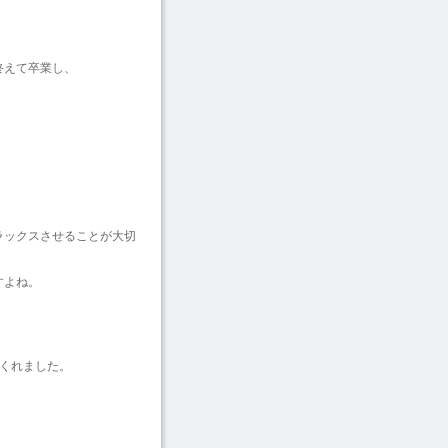
終えて卒業し、
ラックスさせることが大切
すよね。
くれました。
・