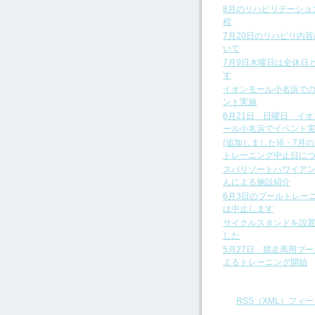
8月のリハビリテーショ
程
7月20日のリハビリ内
いて
7月9日木曜日は全休日
す
イオンモール小名浜で
ント実施
6月21日 日曜日 イ
ール小名浜でイベント
(追加しました)6・7月
トレーニング中止日に
スパリゾートハワイア
んによる施設紹介
6月3日のプールトレー
は中止します
サイクルスタンドを設
した
5月27日 競走馬用プ
よるトレーニング開始
RSS（XML）フィー