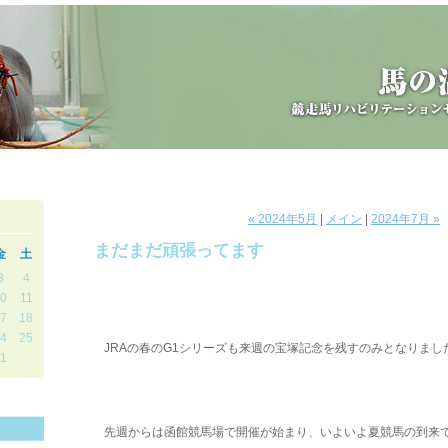
« 2024年5月
|
メイン
|
2024年7月 »
まだまだ頑張ってます
金
土
3
4
・
0
11
7
18
・・
4
25
JRAの春のG1シリーズも来週の宝塚記念を残すのみとなりまし
1
・
・
先週からは函館競馬場で開催が始まり、いよいよ夏競馬の到来