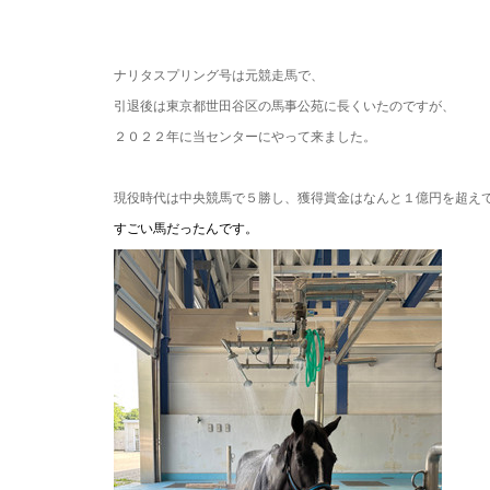
・
・
ナリタスプリング号は元競走馬で、
引退後は東京都世田谷区の馬事公苑に長くいたのですが、
２０２２年に当センターにやって来ました。
・・
現役時代は中央競馬で５勝し、獲得賞金はなんと１億円を超え
すごい馬だったんです。