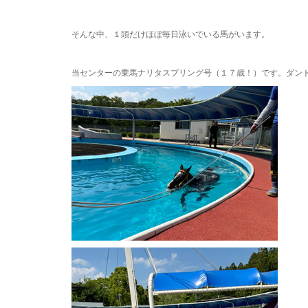
・
そんな中、１頭だけほぼ毎日泳いでいる馬がいます。
・
当センターの乗馬ナリタスプリング号（１７歳！）です。ダン