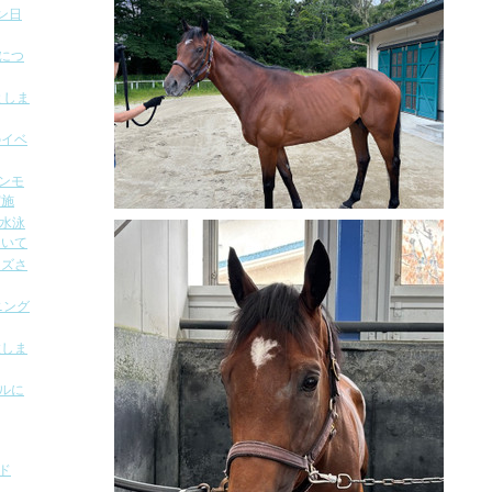
ン日
容につ
としま
のイベ
オンモ
実施
の水泳
ついて
ンズさ
ニング
置しま
ールに
ド