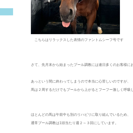
こちらはリラックスした表情のファントムシーフ号です
・
さて、先月末から始まったプール調教には連日多くのお客様に
・
あっという間に終わってしまうので本当に心苦しいのですが、
馬は２周するだけでもプールから上がるとフーフー激しく呼吸
・
・
ほとんどの馬は午前中も別のリハビリに取り組んでいるため、
通常プール調教は1頭当たり週２～３回にしています。
・