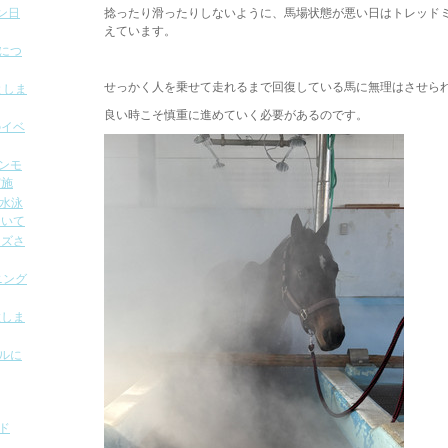
ン日
捻ったり滑ったりしないように、馬場状態が悪い日はトレッド
えています。
容につ
。
せっかく人を乗せて走れるまで回復している馬に無理はさせら
としま
良い時こそ慎重に進めていく必要があるのです。
のイベ
オンモ
実施
の水泳
ついて
ンズさ
ニング
置しま
ールに
ド