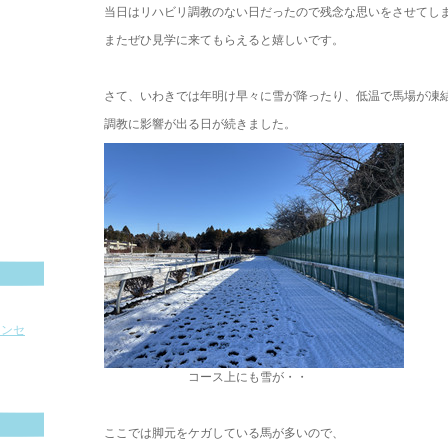
当日はリハビリ調教のない日だったので残念な思いをさせてし
またぜひ見学に来てもらえると嬉しいです。
。
。
さて、いわきでは年明け早々に雪が降ったり、低温で馬場が凍
調教に影響が出る日が続きました。
ョンセ
コース上にも雪が・・
。
ここでは脚元をケガしている馬が多いので、