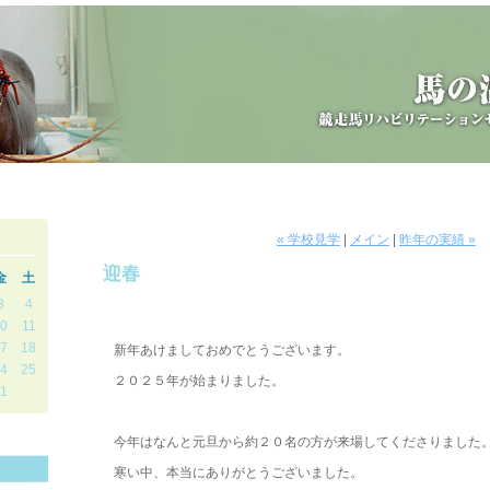
« 学校見学
|
メイン
|
昨年の実績 »
迎春
金
土
3
4
。
0
11
7
18
新年あけましておめでとうございます。
4
25
２０２５年が始まりました。
1
。
今年はなんと元旦から約２０名の方が来場してくださりました
寒い中、本当にありがとうございました。