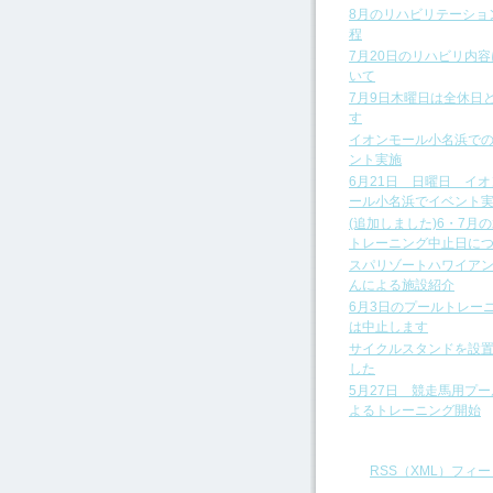
8月のリハビリテーショ
程
7月20日のリハビリ内
いて
7月9日木曜日は全休日
す
イオンモール小名浜で
ント実施
6月21日 日曜日 イ
ール小名浜でイベント
(追加しました)6・7月
トレーニング中止日に
スパリゾートハワイア
んによる施設紹介
6月3日のプールトレー
は中止します
サイクルスタンドを設
した
5月27日 競走馬用プ
よるトレーニング開始
RSS（XML）フィー