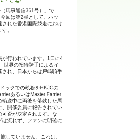
（馬事通信361号）」で
。今回は第2弾として、ハッ
催された香港国際競走におけ
ます。
が行われています。1日に4
、世界の招待騎手によるイ
催され、日本からは戸崎騎手
ックでの執務をHKJCの
るいはMaster Farrier
の輸送中に両後を落鉄した馬
に、開催委員に報告されてい
の可否が決定されます。な
プは流れず、ファンに明確に
実施していません。これは、