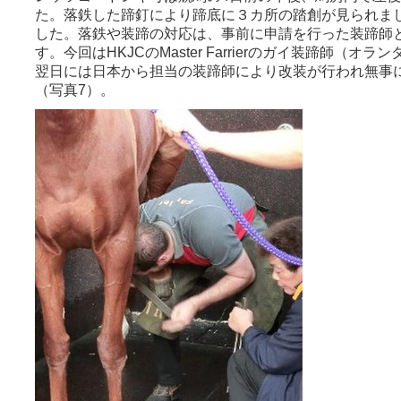
た。落鉄した蹄釘により蹄底に３カ所の踏創が見られま
した。落鉄や装蹄の対応は、事前に申請を行った装蹄師と
す。今回はHKJCのMaster Farrierのガイ装蹄師（
翌日には日本から担当の装蹄師により改装が行われ無事
（写真7）。