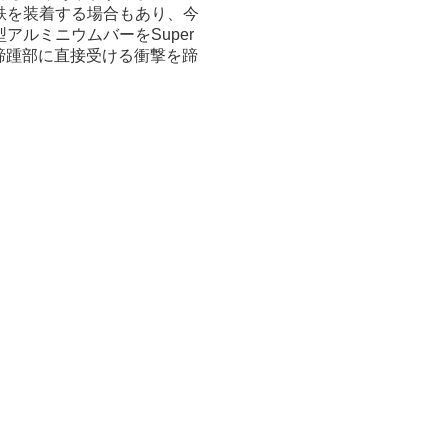
鉄を装着する場合もあり、今
ルミニウムバーをSuper
、蹄踵部に直接受ける衝撃を蹄