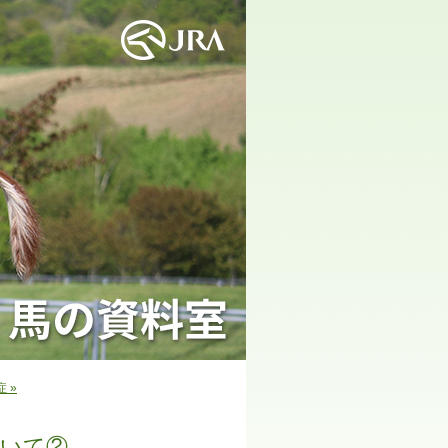
 »
いて②