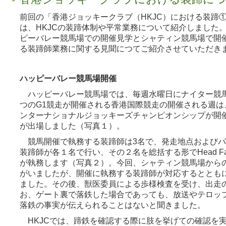
前回の「香港ジョッキークラブ（HKJC）における装蹄①
は、HKJCの装蹄体制や平常業務について紹介しました
ピーバレー競馬場での開催見学とシャティン競馬場で開
る装蹄師業務に関する見聞につてご紹介させていただき
ハッピーバレー競馬場開催
ハッピーバレー競馬場では、毎週水曜日にナイター競馬
つのG1競走が開催される香港国際競走の開催される週は
ンターナショナルジョッキーズチャンピオンシップが開
が出場しました（写真１）。
競馬開催で執務する装蹄師は3名で、発走地点およびパド
装蹄師が各１名で行い、その２名を総括する形でHead Farrierあ
が執務します（写真２）。今回、シャティン競馬場から
がいましたが、開催に執務する装蹄師が対応するととも
ました。その後、獣医委員による歩様検査を受け、出走
お、ゲート裏で落鉄した場合であっても、放送やテロッ
落鉄の事実が伝えられることはないと聞きました。
HKJCでは、蹄鉄を確認する際に肢を挙げての確認を