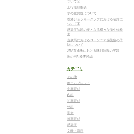
ついて②
上行性胎盤炎
水の重要性について
香港ジョッキークラブにおける装蹄に
ついて①
感染症診断の要となる様々な微生物検
査
当歳馬におけるローソニア感染症の予
防について
JRA育成馬における隊列調教の実践
馬のMRI検査続編
カテゴリ
その他
ホームブレッド
中期育成
内科
初期育成
外科
学会
後期育成
感染症
文献・資料