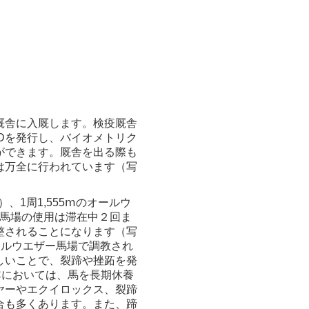
厩舎に入厩します。検疫厩舎
Dを発行し、バイオメトリク
ができます。厩舎を出る際も
は万全に行われています（写
、1周1,555ⅿのオールウ
芝馬場の使用は滞在中２回ま
整されることになります（写
もオールウエザー馬場で調教され
しいことで、裂蹄や挫跖を発
Cにおいては、馬を長期休養
ヤーやエクイロックス、裂蹄
合も多くあります。また、蹄