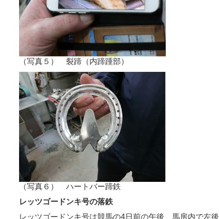
（写真５） 裂蹄（内蹄踵部）
（写真６） ハートバー蹄鉄
レッツゴードンキ号の落鉄
レッツゴードンキ号は競馬の4日前の午後、馬房内で左