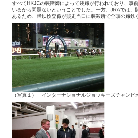
すべてHKJCの装蹄師によって装蹄が行われており、事
いるから問題ないということでした。一方、JRAでは、
あるため、蹄鉄検査係が競走当日に装鞍所で全頭の蹄鉄
（写真１） インターナショナルジョッキーズチャンピ