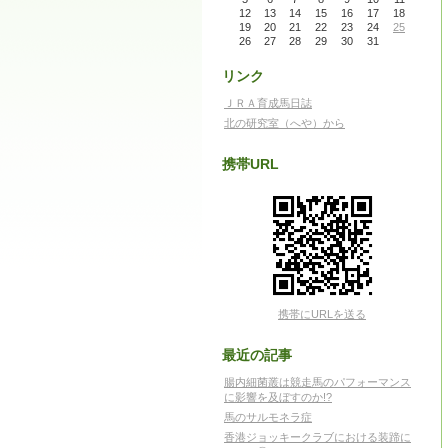
12
13
14
15
16
17
18
19
20
21
22
23
24
25
26
27
28
29
30
31
リンク
ＪＲＡ育成馬日誌
北の研究室（へや）から
携帯URL
携帯にURLを送る
最近の記事
腸内細菌叢は競走馬のパフォーマンス
に影響を及ぼすのか!?
馬のサルモネラ症
香港ジョッキークラブにおける装蹄に