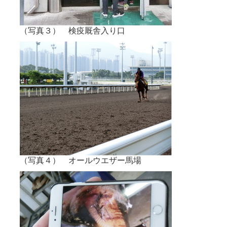
（写真３） 検疫厩舎入り口
（写真４） オールウエザー馬場