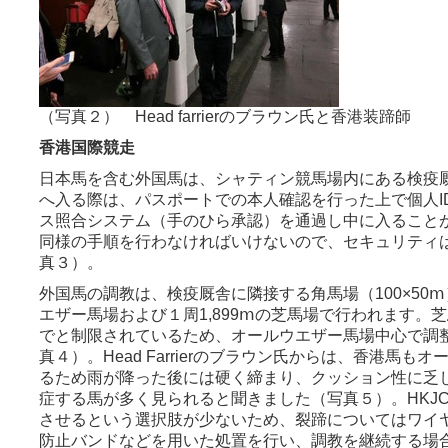
（写真２） Head farrierのブラウン氏と香港装蹄師
香港国際競走
日本馬を含む外国馬は、シャティン競馬場内にある検疫
へ入る際は、パスポートでの本人確認を行った上で個人I
ス照合システム（手のひら承認）を通過し中に入ること
同様の手順を行わなければいけないので、セキュリティ
真３）。
外国馬の調教は、検疫厩舎に隣接する角馬場（100×50ⅿ）
エザー馬場および１周1,899ⅿの芝馬場で行われます。
でと制限されているため、オールウエザー馬場中心で調
真４）。Head Farrierのブラウン氏からは、香港馬
るため雨が降った後には硬く締まり、クッション性に乏
症する馬が多く見られると聞きました（写真５）。HKJ
させるという選択肢が少ないため、裂蹄についてはワイ
防止バンドなどを用いた処置を行い、調教を継続する場