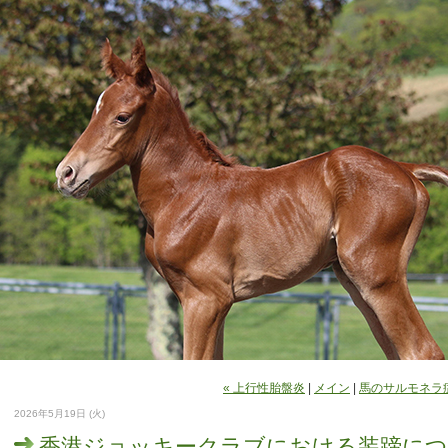
« 上行性胎盤炎
|
メイン
|
馬のサルモネラ症
2026年5月19日 (火)
香港ジョッキークラブにおける装蹄につ